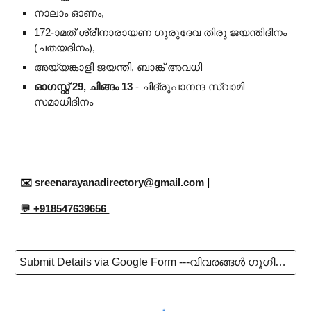
നാലാം ഓണം,
172-ാമത് ശ്രീനാരായണ ഗുരുദേവ തിരു ജയന്തിദിനം
(ചതയദിനം),
അയ്യങ്കാളി ജയന്തി, ബാങ്ക് അവധി
ഓഗസ്റ്റ് 29, ചിങ്ങം 13
- ചിദ്രൂപാനന്ദ സ്വാമി
സമാധിദിനം
✉️
sreenarayanadirectory@gmail.com
|
💬 +918547639656
Submit Details via Google Form ---വിവരങ്ങൾ ഗൂഗിൾ ഫോം വഴി സമർപ്പിക്കുക