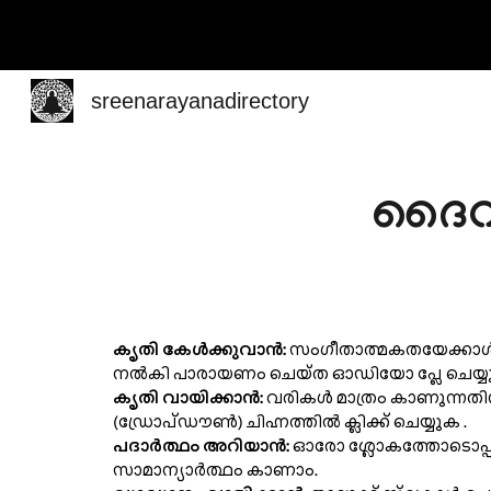
Sk
sreenarayanadirectory
ദൈ
കൃതി കേൾക്കുവാൻ:
സംഗീതാത്മകതയേക്കാൾ അ
നൽകി പാരായണം ചെയ്ത ഓഡിയോ പ്ലേ ചെയ്യ
കൃതി വായിക്കാൻ:
വരികൾ മാത്രം കാണുന്നതി
(ഡ്രോപ്‌ഡൗൺ) ചിഹ്നത്തിൽ ക്ലിക്ക് ചെയ്യുക
.
പദാർത്ഥം അറിയാൻ:
ഓരോ ശ്ലോകത്തോടൊപ്പ
സാമാന്യാർത്ഥം കാണാം.