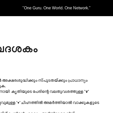
"One Guru. One World. One Network."
ip to main content
Skip to navigat
വദശകം
ക്ഷരശുദ്ധിക്കും സ്പുടതയ്ക്കും പ്രാധാന്യം
ുക.
നായി കൃതിയുടെ പേരിന്റെ വലതുവശത്തുള്ള
'∨'
വുമുള്ള
'+'
ചിഹ്നത്തിൽ അമർത്തിയാൽ വാക്കുകളുടെ